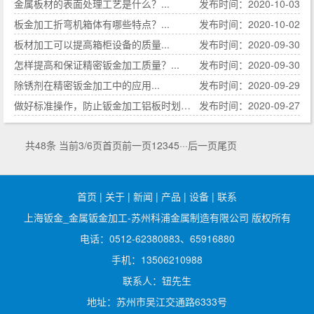
金属板材的表面处理工艺是什么？...
发布时间：2020-10-03
板金加工折弯机箱体有哪些特点？...
发布时间：2020-10-02
板材加工可以提高箱柜设备的质量...
发布时间：2020-09-30
怎样提高和保证精密钣金加工质量？...
发布时间：2020-09-30
除锈剂在精密钣金加工中的应用...
发布时间：2020-09-29
做好标准操作，防止钣金加工铝板时划伤表面...
发布时间：2020-09-27
共48条 当前3/6页
首页
前一页
1
2
3
4
5
···
后一页
尾页
首页
|
关于
|
新闻
|
产品
|
设备
|
联系
上海钣金_金属钣金加工-苏州科浦金属制造有限公司 版权所有
电话：0512-62380883、65916880
手机：13506210988
联系人：钮先生
地址：苏州市吴江交通路6333号