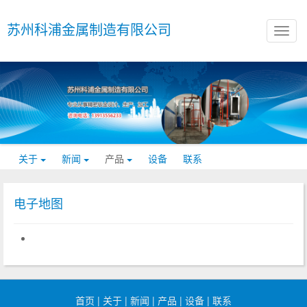
苏州科浦金属制造有限公司
关于
新闻
产品
设备
联系
电子地图
首页
|
关于
|
新闻
|
产品
|
设备
|
联系