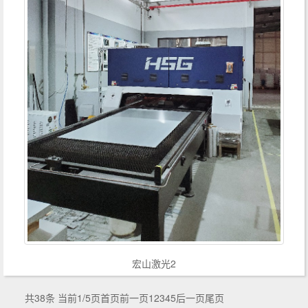
宏山激光2
共38条 当前1/5页
首页
前一页
1
2
3
4
5
后一页
尾页