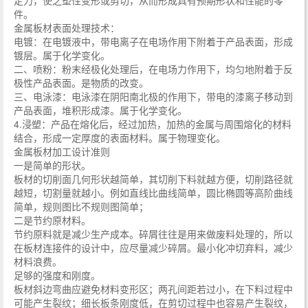
定力，使之塑性变形或剪切，从而形成具有预期形状和性能的零
件。
金属板材表面处理技术：
电镀：在电镀液中，带电离子在电场作用下附着于产品表面，形成
镀层。属于化学变化。
二、喷粉：粉末经极化处理后，在电场力作用下，均匀地附着于反
极性产品表面。是物质的改变。
三、电泳漆：电泳漆在阴阳南北极的作用下，带电的漆离子移动到
产品表面，堆积形成漆。属于化学变化。
4.浸塑：产品在熔化后，经过加热，加热的金属与周围熔化的材料
结合，形成一定厚度的表面材料。属于物理变化。
金属板材加工设计准则
一是简单的形状。
板材的切削面几何形状越简单，其切削下料就越方便，切削路径就
越短，切割量就越小。例如直线比曲线简单，圆比椭圆等高阶曲线
简单，规则图比不规则图简单；
二是节约原材料。
节约原料就是减少生产成本。碎屑往往是用来做废料处理的，所以
在板材连接件的设计中，应尽量减少碎屑。最小化冲切弃料，减少
材料浪费。
足够的强度和刚度。
板材斜边弯曲应避免材料变形区；两孔间距若过小，在下料过程中
可能产生裂纹；细长板条刚度低，在剪切过程中也容易产生裂纹，